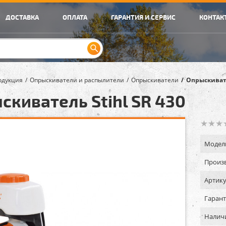
ДОСТАВКА
ОПЛАТА
ГАРАНТИЯ И СЕРВИС
КОНТАК
одукция
Опрыскиватели и распылители
Опрыскиватели
Опрыскивате
скиватель Stihl SR 430
Модел
Произв
Артику
Гарант
Налич