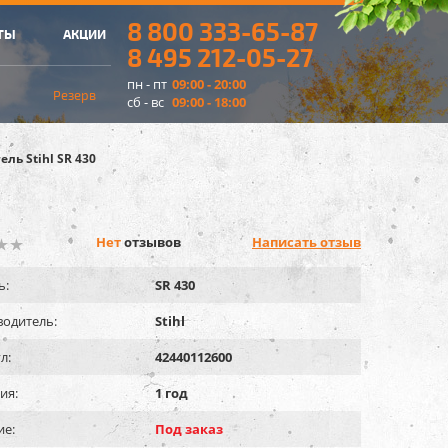
8 800 333-65-87
ТЫ
АКЦИИ
8 495 212-05-27
пн - пт
09:00 - 20:00
Резерв
сб - вс
09:00 - 18:00
ль Stihl SR 430
Нет
отзывов
Написать отзыв
ь:
SR 430
одитель:
Stihl
л:
42440112600
ия:
1 год
ие:
Под заказ