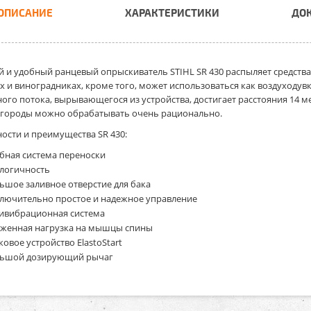
ОПИСАНИЕ
ХАРАКТЕРИСТИКИ
ДО
 и удобный ранцевый
опрыскиватель STIHL SR 430
распыляет средства
х и виноградниках, кроме того, может использоваться как воздуходув
ого потока, вырывающегося из устройства, достигает расстояния 14 
огороды можно обрабатывать очень рационально.
ости и преимущества SR 430
:
бная система переноски
логичность
ьшое заливное отверстие для бака
лючительно простое и надежное управление
ивибрационная система
женная нагрузка на мышцы спины
ковое устройство ElastoStart
ьшой дозирующий рычаг