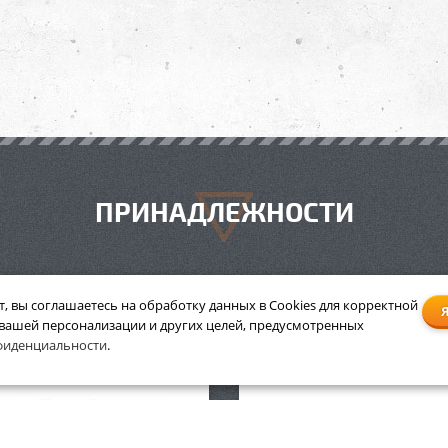
ПРИНАДЛЕЖНОСТИ
т, вы соглашаетесь на обработку данных в Cookies для корректной
 вашей персонализации и других целей, предусмотренных
 Stihl HP, 1 л с дозатором
Масло Stihl HP, 5 л
фиденциальности
.