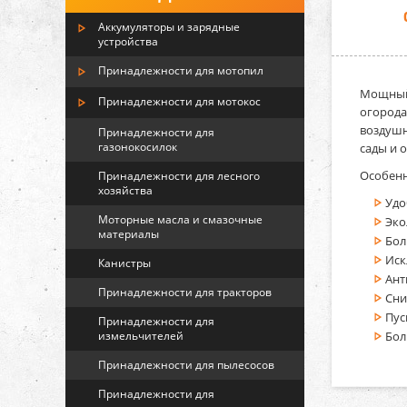
Аккумуляторы и зарядные
устройства
Принадлежности для мотопил
Мощный
Принадлежности для мотокос
огорода
воздушн
Принадлежности для
газонокосилок
сады и 
Особенн
Принадлежности для лесного
хозяйства
Удо
Моторные масла и смазочные
Эко
материалы
Бол
Иск
Канистры
Ант
Принадлежности для тракторов
Сни
Пус
Принадлежности для
измельчителей
Бол
Принадлежности для пылесосов
Принадлежности для