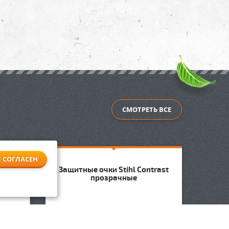
СМОТРЕТЬ ВСЕ
Я СОГЛАСЕН
Защитные очки Stihl Contrast
Канис
прозрачные