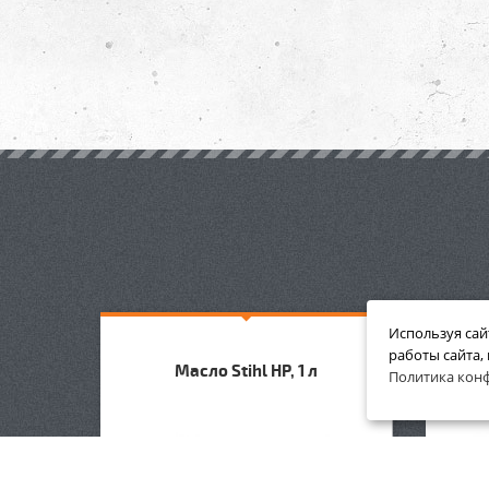
Используя сай
работы сайта,
hl, для
Масло Stihl HP, 1 л
Масло
Политика кон