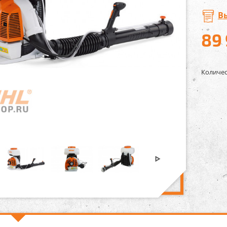
В
89
Количес