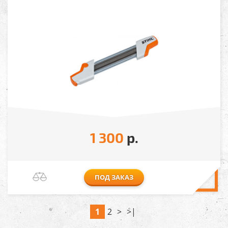
1 300
р.
ПОД ЗАКАЗ
1
2
>
>|