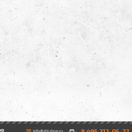
8 495 212-05-27
НО
info@shl-shop.ru