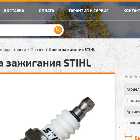
ДОСТАВКА
ОПЛАТА
ГАРАНТИЯ И СЕРВИС
КОНТАК
инадлежности
Прочее
Свеча зажигания STIHL
а зажигания STIHL
Модел
Произв
Артику
Налич
В