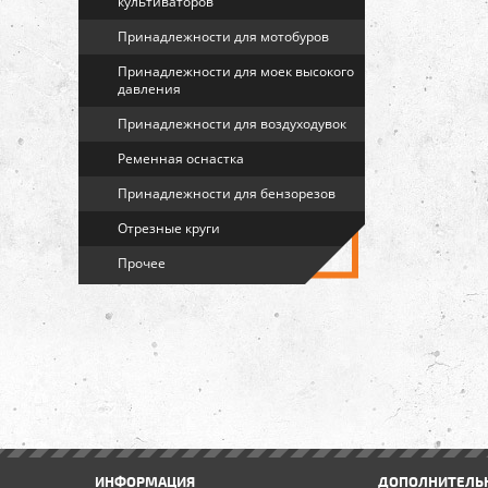
культиваторов
Принадлежности для мотобуров
Принадлежности для моек высокого
давления
Принадлежности для воздуходувок
Ременная оснастка
Принадлежности для бензорезов
Отрезные круги
Прочее
ИНФОРМАЦИЯ
ДОПОЛНИТЕЛЬ