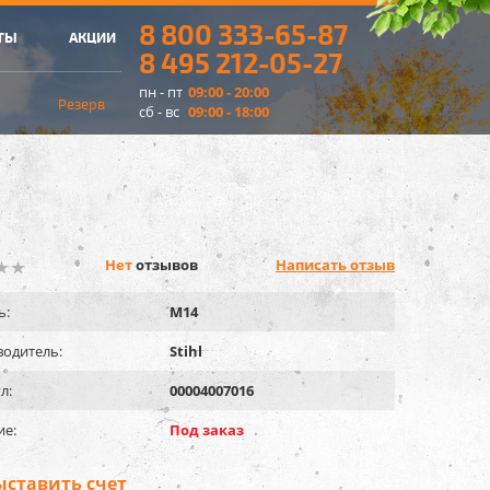
8 800 333-65-87
ТЫ
АКЦИИ
8 495 212-05-27
пн - пт
09:00 - 20:00
Резерв
сб - вс
09:00 - 18:00
Нет
отзывов
Написать отзыв
ь:
M14
одитель:
Stihl
л:
00004007016
ие:
Под заказ
ыставить счет