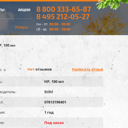
8 800 333-65-87
ТЫ
АКЦИИ
8 495 212-05-27
пн - пт
09:00 - 20:00
Резерв
сб - вс
09:00 - 18:00
P, 100 мл
Нет
отзывов
Написать отзыв
ь:
HP, 100 мл
одитель:
Stihl
л:
07813198401
ия:
1 год
ие:
Под заказ