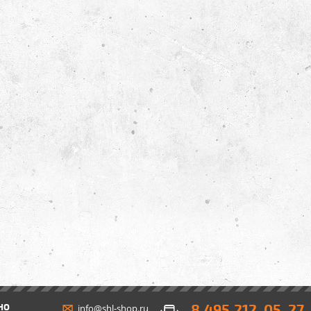
8 495 212-05-27
НО
info@shl-shop.ru