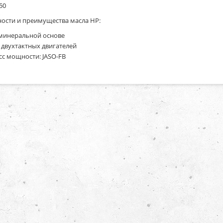
50
ости и преимущества масла HP:
минеральной основе
 двухтактных двигателей
сс мощности: JASO-FB