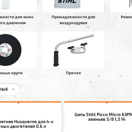
жности для моек
Принадлежности для
Реме
ого давления
воздуходувок
зные круги
Прочее
НЫЕ
Цепь Stihl Picco Micro 63P
звеньев 3/8 1,3 14
етнее Husqvarna для 4-х
ных двигателей 0.6 л