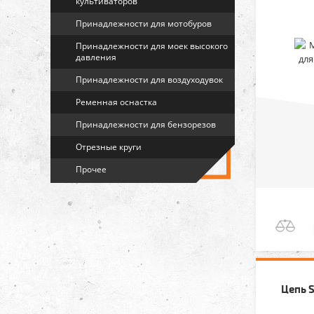
культиваторов
Принадлежности для мотобуров
Принадлежности для моек высокого
давления
Принадлежности для воздуходувок
Ременная оснастка
Принадлежности для бензорезов
Отрезные круги
Прочее
Цепь S