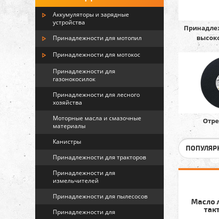
Аккумуляторы и зарядные
устройства
Принадле
высок
Принадлежности для мотопил
Принадлежности для мотокос
Принадлежности для
газонокосилок
Принадлежности для лесного
хозяйства
Моторные масла и смазочные
Отре
материалы
Канистры
ПОПУЛЯР
Принадлежности для тракторов
Принадлежности для
измельчителей
Принадлежности для пылесосов
Масло л
такт
Принадлежности для