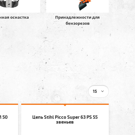
нная оснастка
Принадлежности для
бензорезов
15
M 50
Цепь Stihl Picco Super 63 PS 55
звеньев