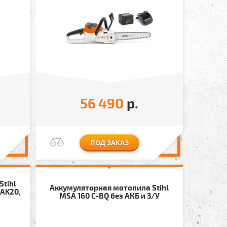
56 490
р.
ПОД ЗАКАЗ
Stihl
Аккумуляторная мотопила Stihl
(AK20,
MSA 160 C-BQ без АКБ и З/У