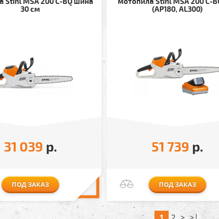
 Stihl MSA 200 C-BQ шина
мотопила Stihl MSA 200 C-B
30 см
(AP180, AL300)
31 039
р.
51 739
р.
ПОД ЗАКАЗ
ПОД ЗАКАЗ
1
2
>
>|