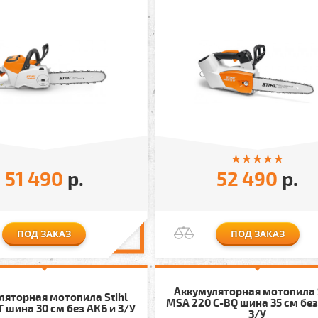
51 490
р.
52 490
р.
ПОД ЗАКАЗ
ПОД ЗАКАЗ
Аккумуляторная мотопила 
ляторная мотопила Stihl
MSA 220 C-BQ шина 35 см без
T шина 30 см без АКБ и З/У
З/У