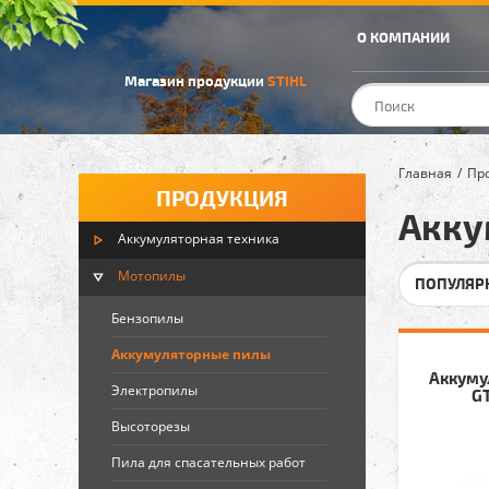
О КОМПАНИИ
Магазин продукции
STIHL
Главная
Пр
ПРОДУКЦИЯ
Акку
Аккумуляторная техника
Мотопилы
ПОПУЛЯР
Бензопилы
Аккумуляторные пилы
Аккуму
Электропилы
GT
Высоторезы
Пила для спасательных работ