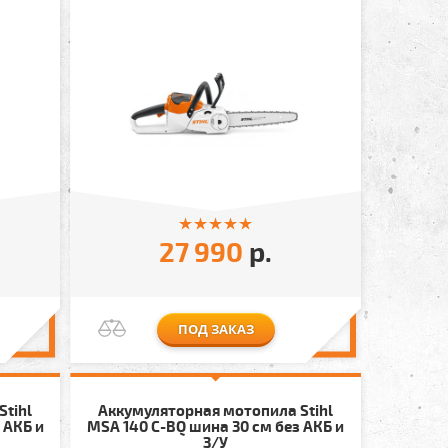
27 990
р.
ПОД ЗАКАЗ
Stihl
Аккумуляторная мотопила Stihl
 АКБ и
MSA 140 C-BQ шина 30 см без АКБ и
З/У