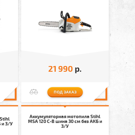
21 990
р.
ПОД ЗАКАЗ
Аккумуляторная мотопила Stihl
Stihl
MSA 120 C-B шина 30 см без АКБ и
 и З/У
З/У