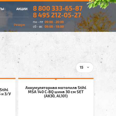
8 800 333-65-87
ТЫ
АКЦИИ
8 495 212-05-27
пн - пт
09:00 - 20:00
Резерв
сб - вс
09:00 - 18:00
15
Аккумуляторная мотопила Stihl
Stihl
MSA 140 C-BQ шина 30 см SET
 и З/У
(AK30, AL101)