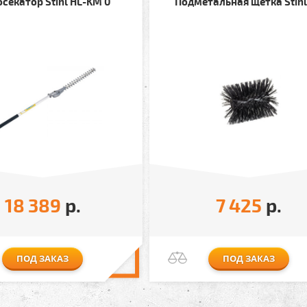
секатор Stihl HL-KM 0
Подметальная щётка Stihl
18 389
р.
7 425
р.
ПОД ЗАКАЗ
ПОД ЗАКАЗ