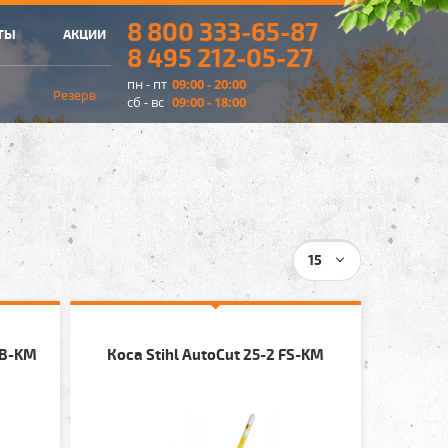
8 800 333-65-87
ТЫ
АКЦИИ
8 495 212-05-27
пн - пт
09:00 - 20:00
Резерв
сб - вс
09:00 - 18:00
15
KB-KM
Коса Stihl AutoCut 25-2 FS-KM