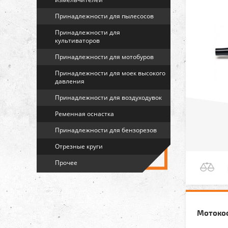
Принадлежности для пылесосов
Принадлежности для
культиваторов
Принадлежности для мотобуров
Принадлежности для моек высокого
давления
Принадлежности для воздуходувок
Ременная оснастка
Принадлежности для бензорезов
Отрезные круги
Прочее
Мотокос