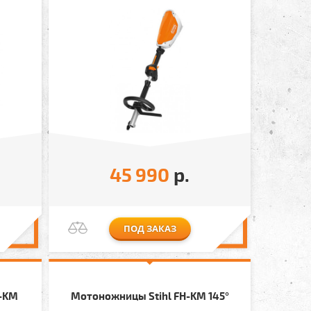
45 990
р.
ПОД ЗАКАЗ
B-KM
Мотоножницы Stihl FH-KM 145°