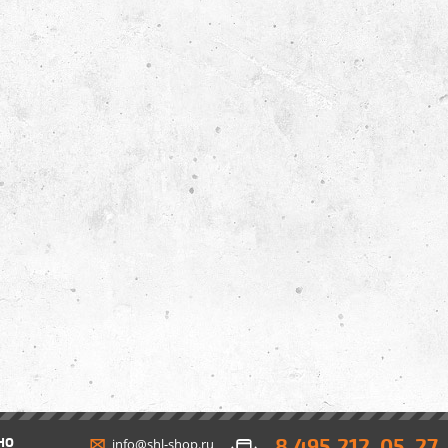
8 495 212-05-27
НО
info@shl-shop.ru