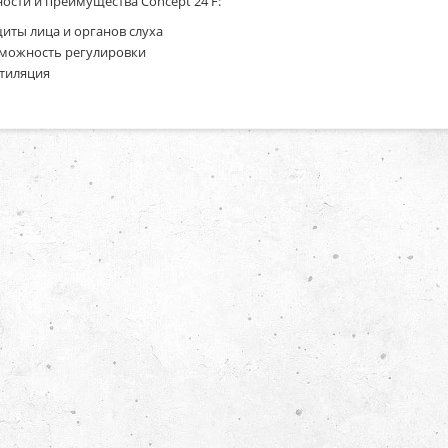
ости и преимущества Concept 24 F:
иты лица и органов слуха
можность регулировки
тиляция