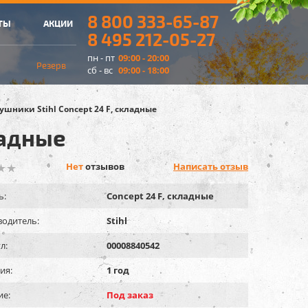
8 800 333-65-87
ТЫ
АКЦИИ
8 495 212-05-27
пн - пт
09:00 - 20:00
Резерв
сб - вс
09:00 - 18:00
ушники Stihl Concept 24 F, складные
ладные
Нет
отзывов
Написать отзыв
ь:
Concept 24 F, складные
одитель:
Stihl
л:
00008840542
ия:
1 год
ие:
Под заказ