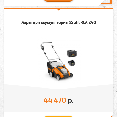
Аэратор аккумуляторныйStihl RLA 240
44 470
р.