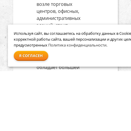
возле торговых
центров, офисных,
административных
зданий, стоит
выбрать
Используя сайт, вы соглашаетесь на обработку данных в Cookie
бензиновый
корректной работы сайта, вашей персонализации и других цел
предусмотренных
Политика конфиденциальности
.
аэратор. Эта
техника не зависит
Я СОГЛАСЕН
от розетки,
обладает большей
мощностью, чем
электрические
аналоги, а потому
выполняет свою
работу быстрее.
Аккумуляторный
аэратор, как и
электрический, не
загрязняет воздух,