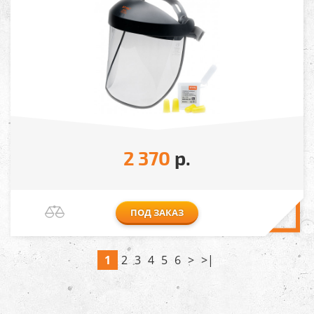
2 370
р.
ПОД ЗАКАЗ
1
2
3
4
5
6
>
>|