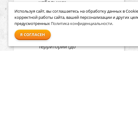
небольших
площадок на даче.
Используя сайт, вы соглашаетесь на обработку данных в Cookie
Некоторые модели
корректной работы сайта, вашей персонализации и других цел
предусмотренных
Политика конфиденциальности
.
справляются и с
уборкой довольно
Я СОГЛАСЕН
больших
территорий (до
1500 м²).
Аккумуляторные.
Подметальные
машины Штиль
этого типа
предназначены
для
профессиональной
уборки мелкого
садового,
строительного,
бытового мусора