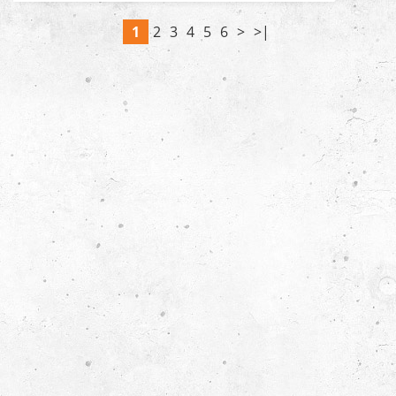
1
2
3
4
5
6
>
>|