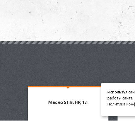
Используя сай
работы сайта,
смолы
Масло Stihl HP, 1 л
Масло
Политика кон