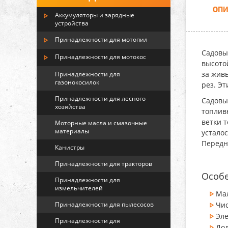
ОПИ
Аккумуляторы и зарядные
устройства
Принадлежности для мотопил
Садовы
Принадлежности для мотокос
высото
за жив
Принадлежности для
газонокосилок
рез. Э
Принадлежности для лесного
Садовы
хозяйства
топливн
ветки 
Моторные масла и смазочные
материалы
усталос
Передн
Канистры
Принадлежности для тракторов
Особе
Принадлежности для
измельчителей
Ма
Принадлежности для пылесосов
Чи
Эле
Принадлежности для
Дол