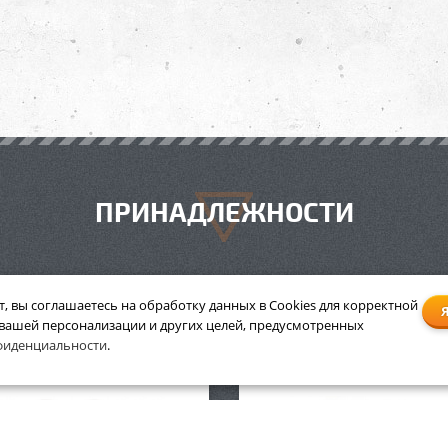
ПРИНАДЛЕЖНОСТИ
т, вы соглашаетесь на обработку данных в Cookies для корректной
 вашей персонализации и других целей, предусмотренных
 Stihl HP, 1 л с дозатором
Масло Stihl HP, 10 л
фиденциальности
.