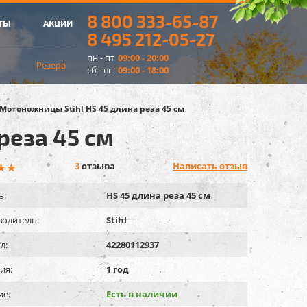
8 800 333-65-87
ТЫ
АКЦИИ
8 495 212-05-27
пн - пт
09:00 - 20:00
Резерв
сб - вс
09:00 - 18:00
Мотоножницы Stihl HS 45 длина реза 45 см
реза 45 см
3
отзыва
Написать отзыв
ь:
HS 45 длина реза 45 см
одитель:
Stihl
л:
42280112937
ия:
1 год
ие:
Есть в наличии