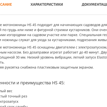
САНИЕ
ХАРАКТЕРИСТИКИ
ДОКУМЕНТАЦ
е мотоножницы HS 45
подходит для начинающих садоводов для
й по грудь или ниже и фигурной стрижки кустарников. Они оче
ыми изгородями на садовом участке или парке. Специальная г
ти ножницы служат для ухода за кустарниками, подрезания живы
е мотоножницы HS 45
оснащены двигателем с электрозапуском
ым насосом. Без дозаправки агрегат работает до 40 минут. Дву
толщиной 30 мм. Низкий уровень вибрации, легкий запуск Elast
ть.
яя рукоятка снабжена пластиковым защитным экраном.
нности и преимущества HS 45:
лый вес
стый точный рез
ктрозапуск
гий срок службы