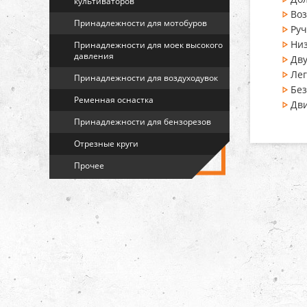
культиваторов
Во
Принадлежности для мотобуров
Руч
Ни
Принадлежности для моек высокого
давления
Дву
Лег
Принадлежности для воздуходувок
Без
Ременная оснастка
Дви
Принадлежности для бензорезов
Отрезные круги
Прочее