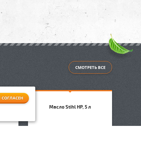
СМОТРЕТЬ ВСЕ
Я СОГЛАСЕН
Униве
Масло Stihl HP, 5 л