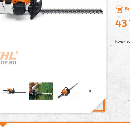
В
43
Количес