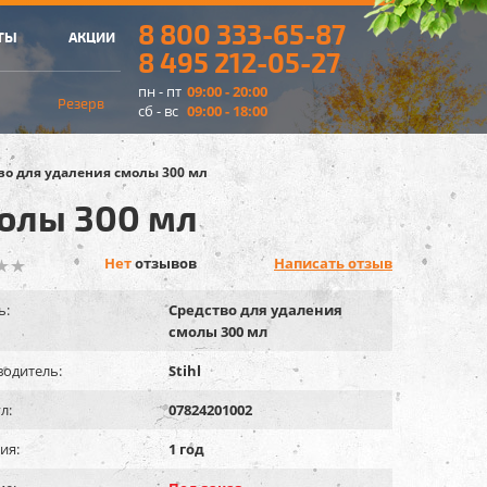
8 800 333-65-87
ТЫ
АКЦИИ
8 495 212-05-27
пн - пт
09:00 - 20:00
Резерв
сб - вс
09:00 - 18:00
во для удаления смолы 300 мл
молы 300 мл
Нет
отзывов
Написать отзыв
ь:
Средство для удаления
смолы 300 мл
одитель:
Stihl
л:
07824201002
ия:
1 год