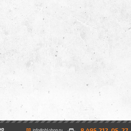
8 495 212-05-27
НО
info@shl-shop.ru