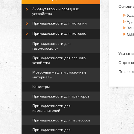
Основны
Аккумуляторы и зарядные
устройства
Уда
Уда
Принадлежности для мотопил
Защ
Принадлежности для мотокос
Сма
Принадлежности для
газонокосилок
Указани
Принадлежности для лесного
Опрыски
хозяйства
После о
Моторные масла и смазочные
материалы
Канистры
Принадлежности для тракторов
Принадлежности для
измельчителей
Принадлежности для пылесосов
Принадлежности для