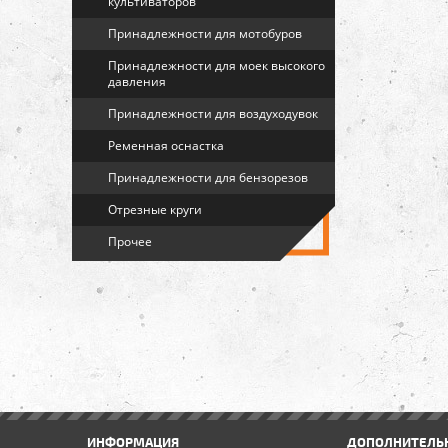
культиваторов
Принадлежности для мотобуров
Принадлежности для моек высокого
давления
Принадлежности для воздуходувок
Ременная оснастка
Принадлежности для бензорезов
Отрезные круги
Прочее
ИНФОРМАЦИЯ
ДОПОЛНИТЕЛЬ