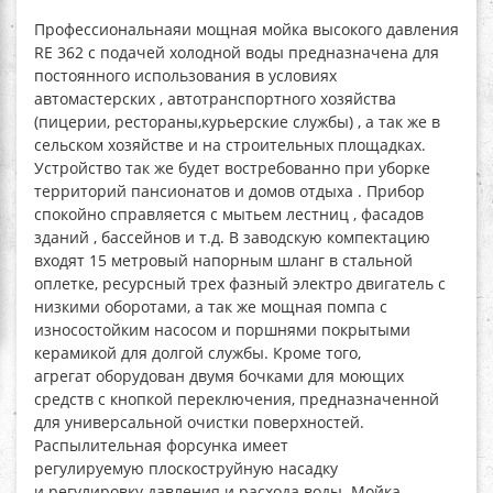
Профессиональнаяи мощная
мойка высокого давления
RE 362
с подачей холодной воды предназначена для
постоянного использования в условиях
автомастерских , автотранспортного хозяйства
(пицерии, рестораны,курьерские службы) , а так же в
сельском хозяйстве и на строительных площадках.
Устройство так же будет востребованно при уборке
территорий пансионатов и домов отдыха . Прибор
спокойно справляется с мытьем лестниц , фасадов
зданий , бассейнов и т.д. В заводскую компектацию
входят 15 метровый напорным шланг в стальной
оплетке, ресурсный трех фазный электро двигатель с
низкими оборотами, а так же мощная помпа с
износостойким насосом и поршнями покрытыми
керамикой для долгой службы. Кроме того,
агрегат оборудован двумя бочками для моющих
средств с кнопкой переключения, предназначенной
для универсальной очистки поверхностей.
Распылительная форсунка имеет
регулируемую плоскоструйную насадку
и регулировку давления и расхода воды. Мойка