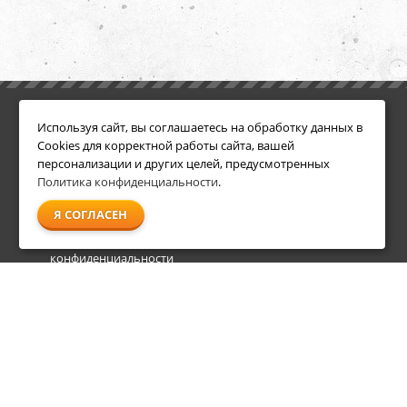
ИНФОРМАЦИЯ
ДОПОЛНИТЕЛЬНО
Используя сайт, вы соглашаетесь на обработку данных в
Условия возврата
Акции
Cookies для корректной работы сайта, вашей
О компании
персонализации и других целей, предусмотренных
Доставка
Политика конфиденциальности
.
Оплата
Я СОГЛАСЕН
Гарантия и сервис
Политика
конфиденциальности
Пользовательское
соглашение
info@shl-shop.ru
8 495 212-05-27
8 800 333-65-87