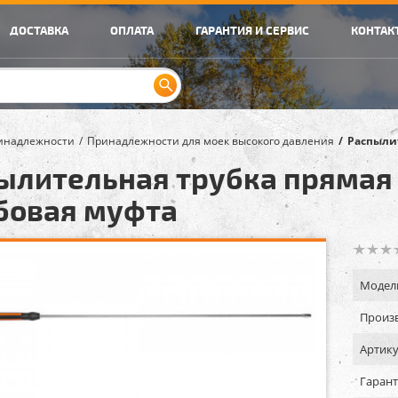
ДОСТАВКА
ОПЛАТА
ГАРАНТИЯ И СЕРВИС
КОНТАК
инадлежности
Принадлежности для моек высокого давления
Распылит
ылительная трубка прямая S
бовая муфта
Модел
Произв
Артику
Гарант