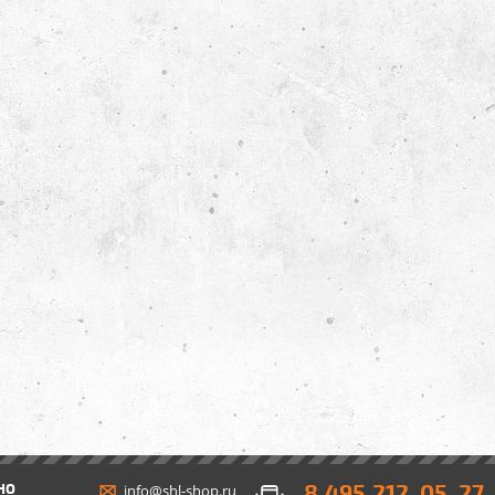
8 495 212-05-27
НО
info@shl-shop.ru