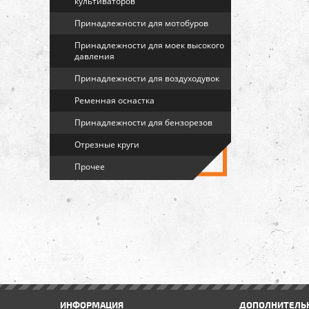
культиваторов
Принадлежности для мотобуров
Принадлежности для моек высокого
давления
Принадлежности для воздуходувок
Ременная оснастка
Принадлежности для бензорезов
Отрезные круги
Прочее
ИНФОРМАЦИЯ
ДОПОЛНИТЕЛЬ