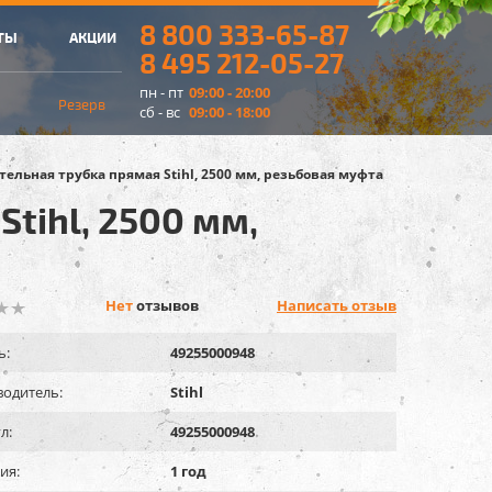
8 800 333-65-87
ТЫ
АКЦИИ
8 495 212-05-27
пн - пт
09:00 - 20:00
Резерв
сб - вс
09:00 - 18:00
ельная трубка прямая Stihl, 2500 мм, резьбовая муфта
tihl, 2500 мм,
Нет
отзывов
Написать отзыв
ь:
49255000948
одитель:
Stihl
л:
49255000948
ия:
1 год