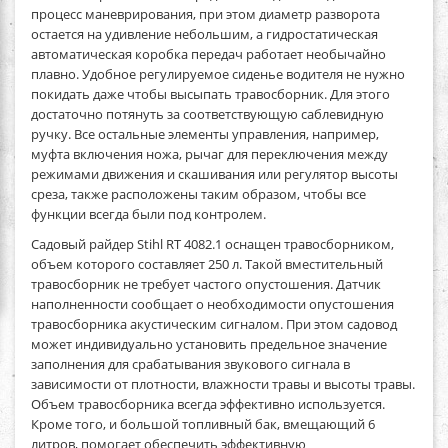
процесс маневрирования, при этом диаметр разворота
остается на удивление небольшим, а гидростатическая
автоматическая коробка передач работает необычайно
плавно. Удобное регулируемое сиденье водителя не нужно
покидать даже чтобы высыпать травосборник. Для этого
достаточно потянуть за соответствующую саблевидную
ручку. Все остальные элементы управления, например,
муфта включения ножа, рычаг для переключения между
режимами движения и скашивания или регулятор высоты
среза, также расположены таким образом, чтобы все
функции всегда были под контролем.
Садовый райдер Stihl RT 4082.1
оснащен травосборником,
объем которого составляет 250 л. Такой вместительный
травосборник не требует частого опустошения. Датчик
наполненности сообщает о необходимости опустошения
травосборника акустическим сигналом. При этом садовод
может индивидуально установить предельное значение
заполнения для срабатывания звукового сигнала в
зависимости от плотности, влажности травы и высоты травы.
Объем травосборника всегда эффективно используется.
Кроме того, и большой топливный бак, вмещающий 6
литров, помогает обеспечить эффективную