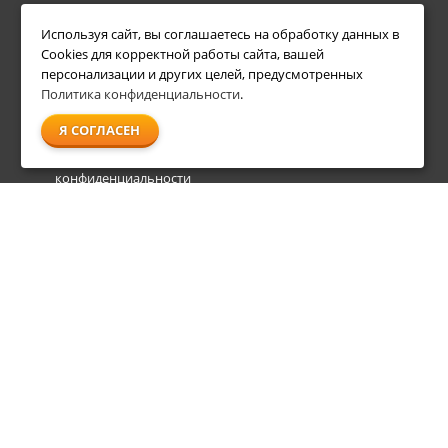
ИНФОРМАЦИЯ
ДОПОЛНИТЕЛЬНО
Используя сайт, вы соглашаетесь на обработку данных в
Условия возврата
Акции
Cookies для корректной работы сайта, вашей
О компании
персонализации и других целей, предусмотренных
Доставка
Политика конфиденциальности
.
Оплата
Я СОГЛАСЕН
Гарантия и сервис
Политика
конфиденциальности
Пользовательское
соглашение
info@shl-shop.ru
8 495 212-05-27
8 800 333-65-87
пн - пт
09:00 - 20:00
сб - вс
09:00 - 18:00