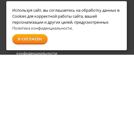
ИНФОРМАЦИЯ
ДОПОЛНИТЕЛЬНО
Используя сайт, вы соглашаетесь на обработку данных в
Условия возврата
Акции
Cookies для корректной работы сайта, вашей
О компании
персонализации и других целей, предусмотренных
Доставка
Политика конфиденциальности
.
Оплата
Я СОГЛАСЕН
Гарантия и сервис
Политика
конфиденциальности
Пользовательское
соглашение
info@shl-shop.ru
8 495 212-05-27
8 800 333-65-87
пн - пт
09:00 - 20:00
сб - вс
09:00 - 18:00