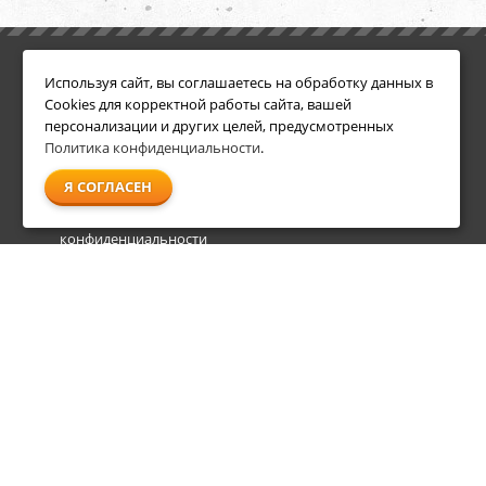
ИНФОРМАЦИЯ
ДОПОЛНИТЕЛЬНО
Используя сайт, вы соглашаетесь на обработку данных в
Условия возврата
Акции
Cookies для корректной работы сайта, вашей
О компании
персонализации и других целей, предусмотренных
Доставка
Политика конфиденциальности
.
Оплата
Я СОГЛАСЕН
Гарантия и сервис
Политика
конфиденциальности
Пользовательское
соглашение
info@shl-shop.ru
8 495 212-05-27
8 800 333-65-87
пн - пт
09:00 - 20:00
сб - вс
09:00 - 18:00