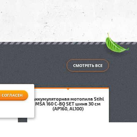
СМОТРЕТЬ ВСЕ
Я СОГЛАСЕН
Аккумуляторная мотопила Stihl
 Stihl
Аккум
MSA 160 C-BQ SET шина 30 см
00)
MSA
(AP160, AL100)