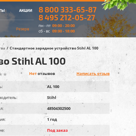
8 800 333-65-87
ТЫ
АКЦИИ
8 495 212-05-27
пн - пт
09:00 - 20:00
Резерв
сб - вс
09:00 - 18:00
тва
Стандартное зарядное устройство Stihl AL 100
 Stihl AL 100
Нет
отзывов
Написать отзыв
ь:
AL 100
одитель:
Stihl
л:
48504302500
ия:
1 год
ие:
Под заказ