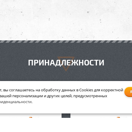
ПРИНАДЛЕЖНОСТИ
т, вы соглашаетесь на обработку данных в Cookies для корректной
уляторная мотокоса Stihl
 вашей персонализации и других целей, предусмотренных
Аккумуляторная мотокоса
5 AutoCut C4-2 без АКБ и З/
фиденциальности
.
FSA 85 SET (AP160, AL3
У