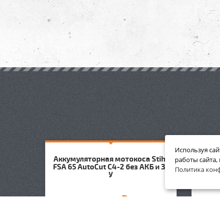
Используя сай
Аккумуляторная мотокоса Stihl
Аккум
работы сайта,
ятора
FSA 65 AutoCut C4-2 без АКБ и З/
FSA 8
Политика кон
У