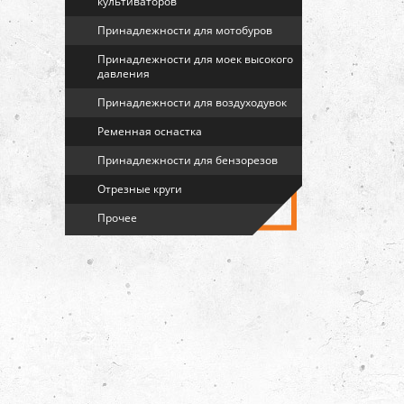
культиваторов
Принадлежности для мотобуров
Принадлежности для моек высокого
давления
Принадлежности для воздуходувок
Ременная оснастка
Принадлежности для бензорезов
Отрезные круги
Прочее