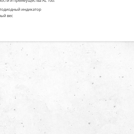
ости и преимущества AL 100:
тодиодный индикатор
ый вес