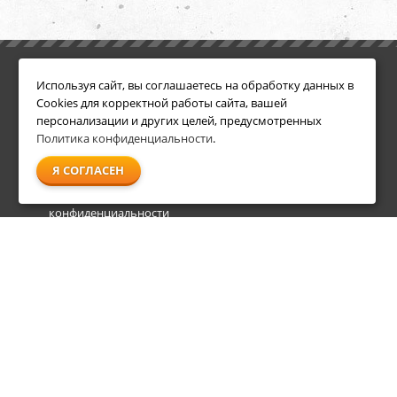
ИНФОРМАЦИЯ
ДОПОЛНИТЕЛЬНО
Используя сайт, вы соглашаетесь на обработку данных в
Условия возврата
Акции
Cookies для корректной работы сайта, вашей
О компании
персонализации и других целей, предусмотренных
Доставка
Политика конфиденциальности
.
Оплата
Я СОГЛАСЕН
Гарантия и сервис
Политика
конфиденциальности
Пользовательское
соглашение
info@shl-shop.ru
8 495 212-05-27
8 800 333-65-87
пн - пт
09:00 - 20:00
сб - вс
09:00 - 18:00