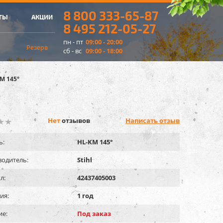
8 800 333-65-87
ТЫ
АКЦИИ
8 495 212-05-27
пн - пт
09:00 - 20:00
Резерв
сб - вс
09:00 - 18:00
M 145°
Нет
отзывов
Написать отзыв
ь:
HL-KM 145°
одитель:
Stihl
л:
42437405003
ия:
1 год
ие:
Под заказ