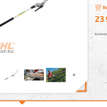
В
23
Количес