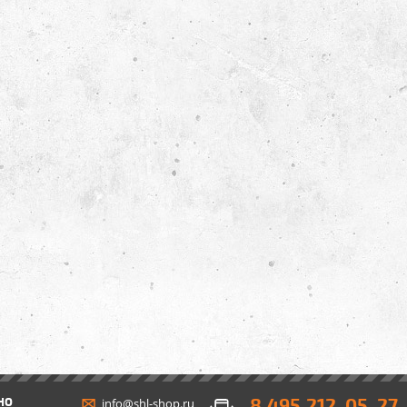
8 495 212-05-27
НО
info@shl-shop.ru