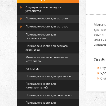
Аккумуляторы и зарядные
устройства
Принадлежности для мотопил
Мотоно
Принадлежности для мотокос
диапаз
земли.
Принадлежности для
газонокосилок
или тр
складн
Принадлежности для лесного
хозяйства
Моторные масла и смазочные
Особе
материалы
Сту
Канистры
Удо
Принадлежности для тракторов
Ск
Принадлежности для
измельчителей
Принадлежности для пылесосов
Принадлежности для