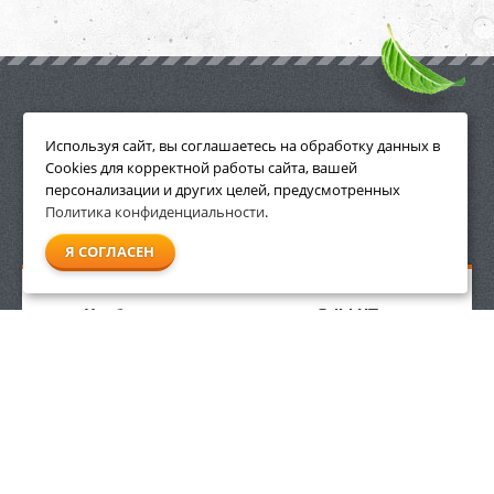
ПРИНАДЛЕЖНОСТИ
Используя сайт, вы соглашаетесь на обработку данных в
Cookies для корректной работы сайта, вашей
персонализации и других целей, предусмотренных
Политика конфиденциальности
.
СМОТРЕТЬ ВСЕ
Я СОГЛАСЕН
Удобный наплечный ремень Stihl HT для
высоторезов
ЛИКВИДАЦИЯ СКЛАДА