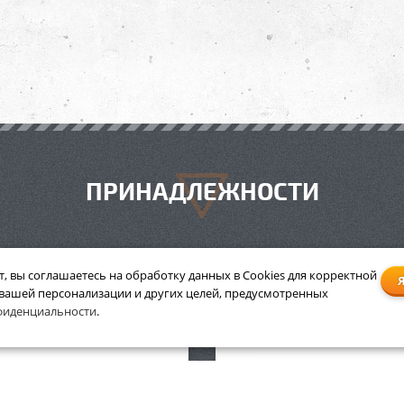
ПРИНАДЛЕЖНОСТИ
т, вы соглашаетесь на обработку данных в Cookies для корректной
 вашей персонализации и других целей, предусмотренных
рсальный спрей Stihl 400
Аккумулятор Stihl AP 
фиденциальности
.
мл