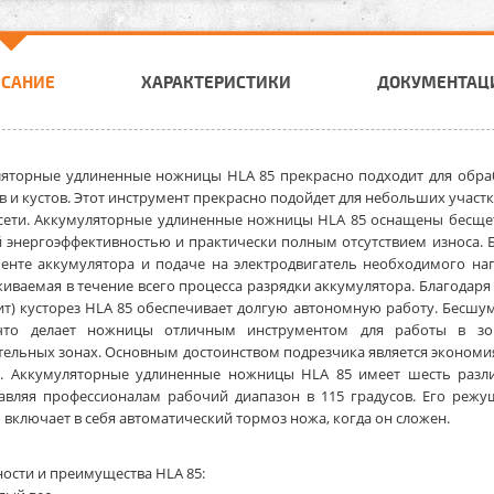
ИСАНИЕ
ХАРАКТЕРИСТИКИ
ДОКУМЕНТАЦ
ляторные удлиненные ножницы HLA 85
прекрасно подходит для обра
в и кустов. Этот инструмент прекрасно подойдет для небольших участк
сети.
Аккумуляторные удлиненные ножницы HLA 85
оснащены бесщет
 энергоэффективностью и практически полным отсутствием износа. 
енте аккумулятора и подаче на электродвигатель необходимого на
иваемая в течение всего процесса разрядки аккумулятора. Благодаря
ит) кусторез HLA 85 обеспечивает долгую автономную работу. Бесш
 что делает ножницы отличным инструментом для работы в з
тельных зонах. Основным достоинством подрезчика является экономи
я.
Аккумуляторные удлиненные ножницы HLA 85
имеет шесть разл
авляя профессионалам рабочий диапазон в 115 градусов. Его режу
 включает в себя автоматический тормоз ножа, когда он сложен.
ости и преимущества HLA 85: