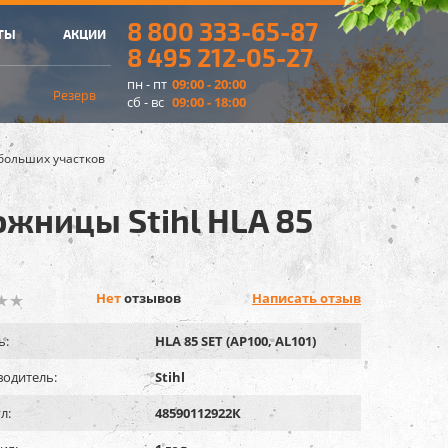
8 800 333-65-87
ТЫ
АКЦИИ
8 495 212-05-27
пн - пт
09:00 - 20:00
Резерв
сб - вс
09:00 - 18:00
больших участков
жницы Stihl HLA 85
Нет
отзывов
Написать отзыв
ь:
HLA 85 SET (AP100, AL101)
одитель:
Stihl
л:
48590112922К