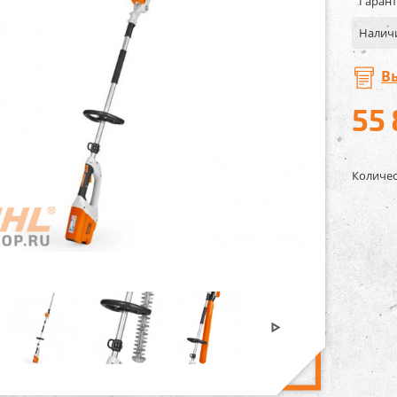
Гарант
Налич
В
55
Количес