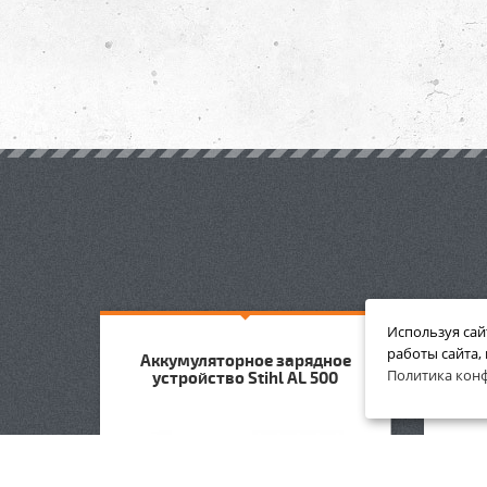
Используя сай
работы сайта,
рядки
Аккумуляторное зарядное
Униве
Политика кон
устройство Stihl AL 500