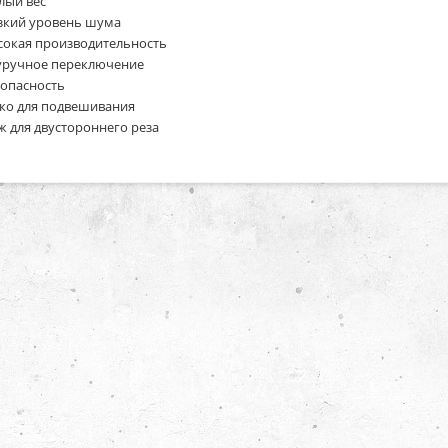
лый вес
зкий уровень шума
сокая производительность
уручное переключение
зопасность
ко для подвешивания
 для двустороннего реза