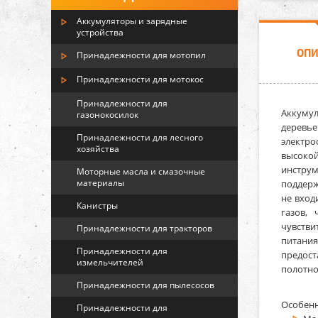
Аккумуляторы и зарядные
устройства
ОП
Принадлежности для мотопил
Принадлежности для мотокос
Принадлежности для
Аккуму
газонокосилок
деревье
Принадлежности для лесного
электро
хозяйства
высокой
инструм
Моторные масла и смазочные
материалы
поддерж
не вход
Канистры
газов,
чувстви
Принадлежности для тракторов
питани
Принадлежности для
предост
измельчителей
полотно
Принадлежности для пылесосов
Особенн
Принадлежности для