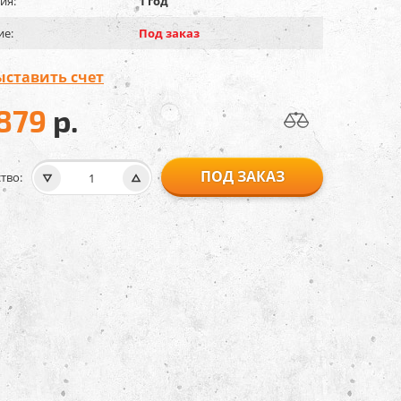
ия:
1 год
ие:
Под заказ
ыставить счет
 879
р.
ПОД ЗАКАЗ
тво: