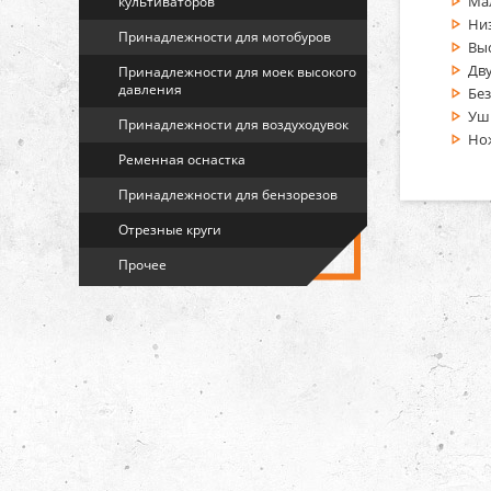
Ма
культиваторов
Ни
Принадлежности для мотобуров
Вы
Дв
Принадлежности для моек высокого
давления
Бе
Уш
Принадлежности для воздуходувок
Нож
Ременная оснастка
Принадлежности для бензорезов
Отрезные круги
Прочее