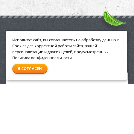
ПРИНАДЛЕЖНОСТИ
Используя сайт, вы соглашаетесь на обработку данных в
Cookies для корректной работы сайта, вашей
персонализации и других целей, предусмотренных
Политика конфиденциальности
.
СМОТРЕТЬ ВСЕ
Я СОГЛАСЕН
Аккумуляторная мотокоса Stihl FSA 65 AutoCut C4-
2 без АКБ и З/У