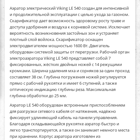
Аэратор электрический Viking LE 540
создан для интенсивной
и продолжительной эксплуатации с целью ухода за газоном.
Скарификатор дает возможность здоровому росту траве и
доступа удобрения и воздуха к корневой системе. Исключает
вероятность возникновения застойных зон и устраняет
плотный слой войлока. Скарификатор оснащен
электродвигателем мощностью 1600 Вт. Двигатель
оборудован системой защиты от перегрузки. Рабочий орган
электроаэратора Viking LE 540 представляет собой 7
фиксированных, жёстких двойных ножей с 14 режущими
кромками. Ширина удаления мха и сорняков за один проход
составляет 38 см. Глубина погружения ножей регулируется
прямо с рабочей рукоятки и имеет 6 ступеней, а также
оптическую индикацию глубины реза. Максимальная
глубина обработки до 25 мм.
Аэратор LE 540
оборудован встроенным приспособлением
для разгрузки сетевого кабеля от натяжения, надёжно
фиксирует удлиняющий кабель на панели управления.
Благодаря складывающейся рукоятке аэратор быстро и
легко транспортируется, а также он занимает немного места
при хранении. Корпус аэратора изготовлен из