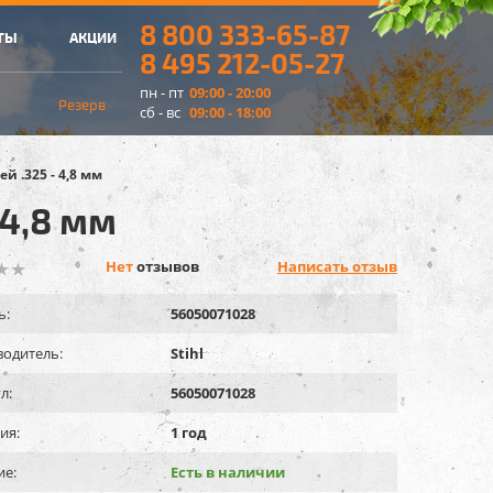
8 800 333-65-87
ТЫ
АКЦИИ
8 495 212-05-27
пн - пт
09:00 - 20:00
Резерв
сб - вс
09:00 - 18:00
й .325 - 4,8 мм
 4,8 мм
Нет
отзывов
Написать отзыв
ь:
56050071028
одитель:
Stihl
л:
56050071028
ия:
1 год
ие:
Есть в наличии