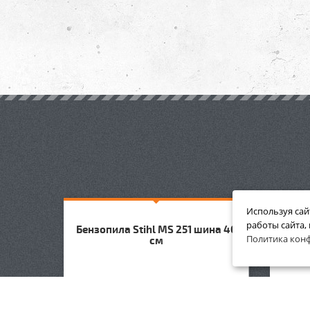
Используя сай
работы сайта,
ина 40
Бензопила Stihl MS 251 шина 40
Бензо
Политика кон
см