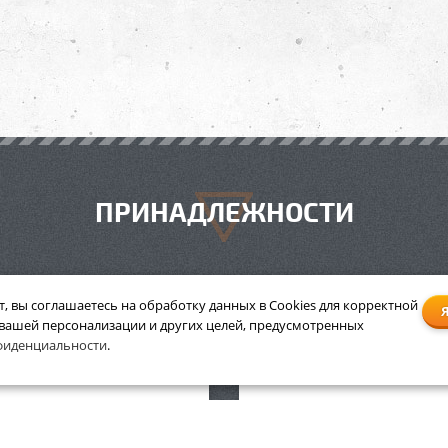
ПРИНАДЛЕЖНОСТИ
т, вы соглашаетесь на обработку данных в Cookies для корректной
 вашей персонализации и других целей, предусмотренных
пила Stihl MS 271 Шина 40
Бензопила Stihl MS 251 ш
фиденциальности
.
см
см