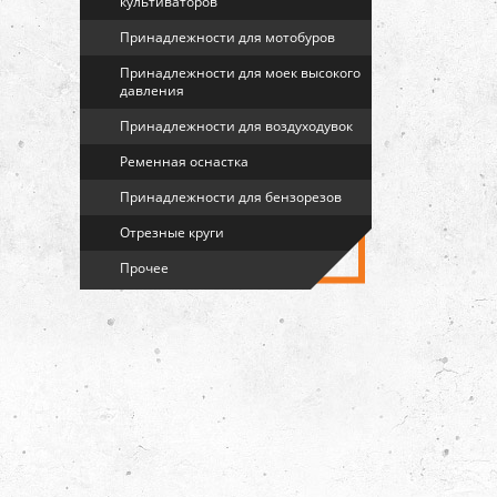
культиваторов
Принадлежности для мотобуров
Принадлежности для моек высокого
давления
Принадлежности для воздуходувок
Ременная оснастка
Принадлежности для бензорезов
Отрезные круги
Прочее