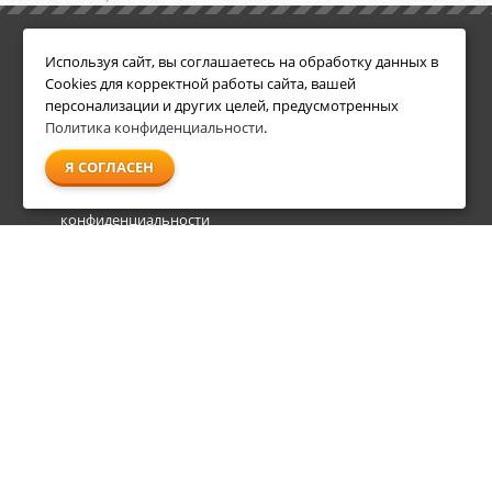
ИНФОРМАЦИЯ
ДОПОЛНИТЕЛЬНО
Используя сайт, вы соглашаетесь на обработку данных в
Условия возврата
Акции
Cookies для корректной работы сайта, вашей
О компании
персонализации и других целей, предусмотренных
Доставка
Политика конфиденциальности
.
Оплата
Я СОГЛАСЕН
Гарантия и сервис
Политика
конфиденциальности
Пользовательское
соглашение
info@shl-shop.ru
8 495 212-05-27
8 800 333-65-87
пн - пт
09:00 - 20:00
сб - вс
09:00 - 18:00