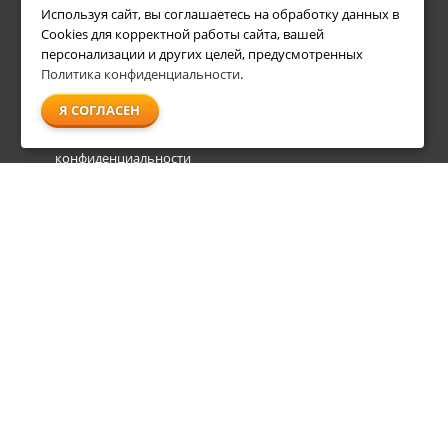
Используя сайт, вы соглашаетесь на обработку данных в
Условия возврата
Акции
Cookies для корректной работы сайта, вашей
О компании
персонализации и других целей, предусмотренных
Доставка
Политика конфиденциальности
.
Оплата
Я СОГЛАСЕН
Гарантия и сервис
Политика
конфиденциальности
Пользовательское
соглашение
info@shl-shop.ru
8 495 212-05-27
8 800 333-65-87
пн - пт
09:00 - 20:00
сб - вс
09:00 - 18:00