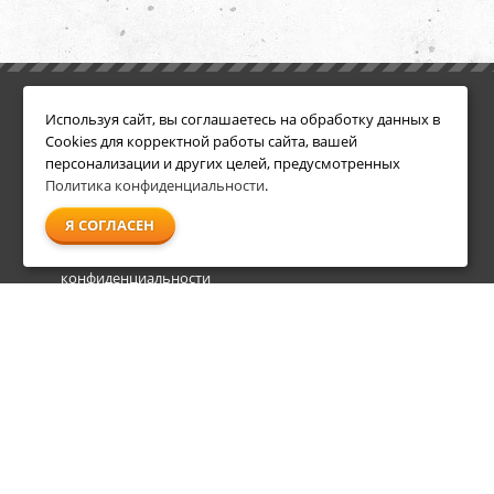
ИНФОРМАЦИЯ
ДОПОЛНИТЕЛЬНО
Используя сайт, вы соглашаетесь на обработку данных в
Условия возврата
Акции
Cookies для корректной работы сайта, вашей
О компании
персонализации и других целей, предусмотренных
Доставка
Политика конфиденциальности
.
Оплата
Я СОГЛАСЕН
Гарантия и сервис
Политика
конфиденциальности
Пользовательское
соглашение
info@shl-shop.ru
8 495 212-05-27
8 800 333-65-87
пн - пт
09:00 - 20:00