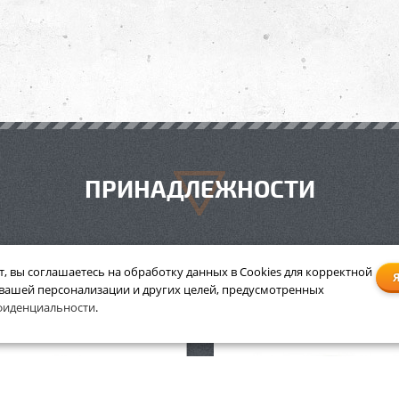
ПРИНАДЛЕЖНОСТИ
т, вы соглашаетесь на обработку данных в Cookies для корректной
Струна триммерная
 вашей персонализации и других целей, предусмотренных
уна триммерная круглого
пятиугольного сечения St
фиденциальности
.
чения Stihl 3,3 мм х 20 м
мм х 339 м