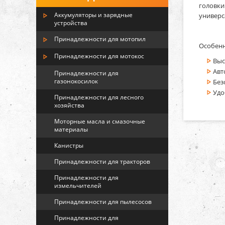
головки
Аккумуляторы и зарядные
универс
устройства
Принадлежности для мотопил
Особенн
Принадлежности для мотокос
Выс
Авт
Принадлежности для
газонокосилок
Без
Удо
Принадлежности для лесного
хозяйства
Моторные масла и смазочные
материалы
Канистры
Принадлежности для тракторов
Принадлежности для
измельчителей
Принадлежности для пылесосов
Принадлежности для