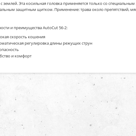
 с землей. Эта косильная головка применяется только со специальн
альным защитным щитком. Применение: трава около препятствий, мя
ости и преимущества AutoCut 56-2:
окая скорость кошения
оматическая регулировка длины режущих струн
опасность
бство и комфорт