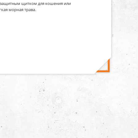
ым защитным щитком для кошения или
гкая морная трава.