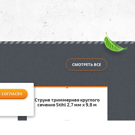
СМОТРЕТЬ ВСЕ
Я СОГЛАСЕН
Струна триммерная круглого
Стру
ihl 3
сечения Stihl 2,7 мм х 9,8 м
сеч