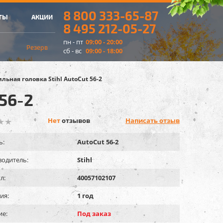
8 800 333-65-87
ТЫ
АКЦИИ
8 495 212-05-27
пн - пт
09:00 - 20:00
Резерв
сб - вс
09:00 - 18:00
льная головка Stihl AutoCut 56-2
 56-2
Нет
отзывов
Написать отзыв
ь:
AutoCut 56-2
одитель:
Stihl
л:
40057102107
ия:
1 год
ие:
Под заказ