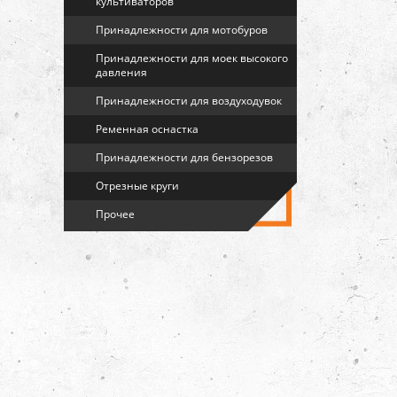
культиваторов
Принадлежности для мотобуров
Принадлежности для моек высокого
давления
Принадлежности для воздуходувок
Ременная оснастка
Принадлежности для бензорезов
Отрезные круги
Прочее