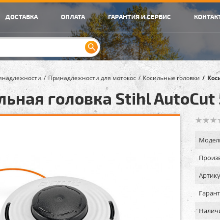
ДОСТАВКА
ОПЛАТА
ГАРАНТИЯ И СЕРВИС
КОНТАК
инадлежности
Принадлежности для мотокос
Косильные головки
Коси
льная головка Stihl AutoCut
Модел
Произв
Артику
Гарант
Налич