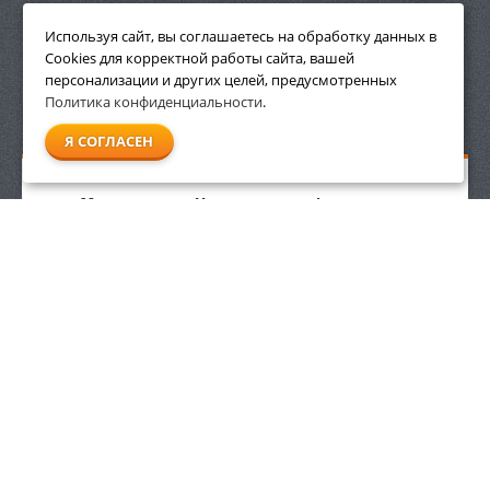
ПРИНАДЛЕЖНОСТИ
Используя сайт, вы соглашаетесь на обработку данных в
Cookies для корректной работы сайта, вашей
персонализации и других целей, предусмотренных
Политика конфиденциальности
.
СМОТРЕТЬ ВСЕ
Я СОГЛАСЕН
Масло летнее Husqvarna для 4-х тактных
двигателей 0.6 л
1 190
р.