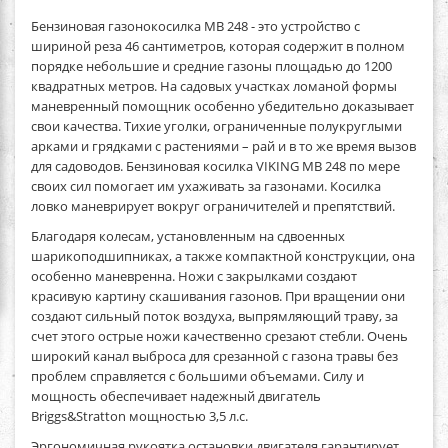
Бензиновая газонокосилка MB 248
- это устройство с
шириной реза 46 сантиметров, которая содержит в полном
порядке небольшие и средние газоны площадью до 1200
квадратных метров. На садовых участках ломаной формы
маневренный помощник особенно убедительно доказывает
свои качества. Тихие уголки, ограниченные полукруглыми
арками и грядками с растениями – рай и в то же время вызов
для садоводов. Бензиновая косилка VIKING MB 248 по мере
своих сил помогает им ухаживать за газонами. Косилка
ловко маневрирует вокруг ограничителей и препятствий.
Благодаря колесам, установленным на сдвоенных
шарикоподшипниках, а также компактной конструкции, она
особенно маневренна. Ножи с закрылками создают
красивую картину скашивания газонов. При вращении они
создают сильный поток воздуха, выпрямляющий траву, за
счет этого острые ножи качественно срезают стебли. Очень
широкий канал выброса для срезанной с газона травы без
проблем справляется с большими объемами. Силу и
мощность обеспечивает надежный двигатель
Briggs&Stratton мощностью 3,5 л.с.
Эргономичная рукоятка остановки двигателя гарантирует