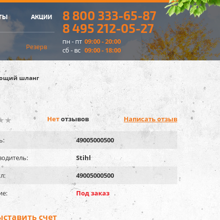
8 800 333-65-87
ТЫ
АКЦИИ
8 495 212-05-27
пн - пт
09:00 - 20:00
Резерв
сб - вс
09:00 - 18:00
ющий шланг
Нет
отзывов
Написать отзыв
ь:
49005000500
одитель:
Stihl
л:
49005000500
ие:
Под заказ
ыставить счет