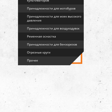
культиваторов
Принадлежности для мотобуров
Принадлежности для моек высокого
давления
Принадлежности для воздуходувок
Ременная оснастка
Принадлежности для бензорезов
Отрезные круги
Прочее