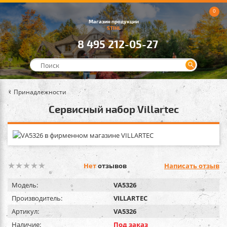
0
Магазин продукции
STIHL
8 495 212-05-27
Принадлежности
Сервисный набор Villartec
Нет
отзывов
Написать отзыв
Модель:
VA5326
Производитель:
VILLARTEC
Артикул:
VA5326
Наличие:
Под заказ