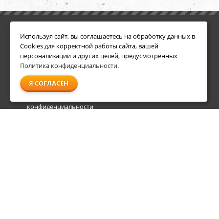
ИНФОРМАЦИЯ
ДОПОЛНИТЕЛЬНО
Используя сайт, вы соглашаетесь на обработку данных в
Условия возврата
Акции
Cookies для корректной работы сайта, вашей
О компании
персонализации и других целей, предусмотренных
Доставка
Политика конфиденциальности
.
Оплата
Я СОГЛАСЕН
Гарантия и сервис
Политика
конфиденциальности
Пользовательское
соглашение
info@shl-shop.ru
8 495 212-05-27
8 800 333-65-87
пн - пт
09:00 - 20:00
сб - вс
09:00 - 18:00