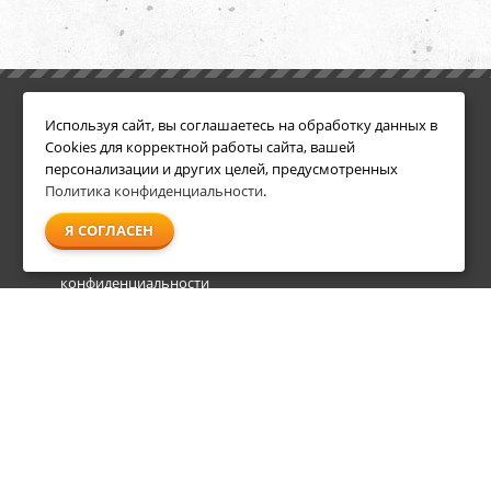
ИНФОРМАЦИЯ
ДОПОЛНИТЕЛЬНО
Используя сайт, вы соглашаетесь на обработку данных в
Условия возврата
Акции
Cookies для корректной работы сайта, вашей
О компании
персонализации и других целей, предусмотренных
Доставка
Политика конфиденциальности
.
Оплата
Я СОГЛАСЕН
Гарантия и сервис
Политика
конфиденциальности
Пользовательское
соглашение
info@shl-shop.ru
8 495 212-05-27
8 800 333-65-87