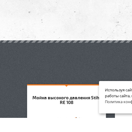
Используя сай
работы сайта,
 Stihl
Мойка высокого давления Stihl
Мойка
Политика кон
RE 108