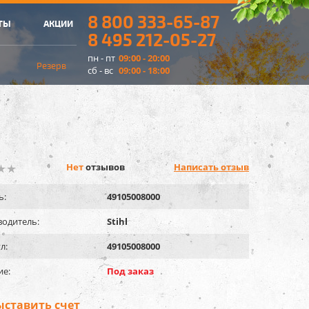
8 800 333-65-87
ТЫ
АКЦИИ
8 495 212-05-27
пн - пт
09:00 - 20:00
Резерв
сб - вс
09:00 - 18:00
Нет
отзывов
Написать отзыв
ь:
49105008000
одитель:
Stihl
л:
49105008000
ие:
Под заказ
ыставить счет