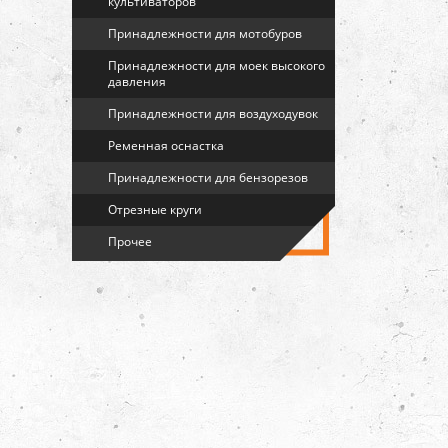
культиваторов
Принадлежности для мотобуров
Принадлежности для моек высокого
давления
Принадлежности для воздуходувок
Ременная оснастка
Принадлежности для бензорезов
Отрезные круги
Прочее