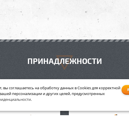
ПРИНАДЛЕЖНОСТИ
т, вы соглашаетесь на обработку данных в Cookies для корректной
 вашей персонализации и других целей, предусмотренных
 высокого давления Stihl
Мойка высокого давления
фиденциальности
.
RE 118
RE 143