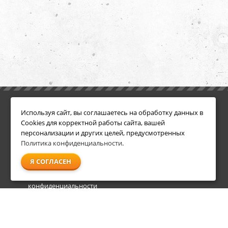
ИНФОРМАЦИЯ
ДОПОЛНИТЕЛЬНО
Используя сайт, вы соглашаетесь на обработку данных в
Условия возврата
Акции
Cookies для корректной работы сайта, вашей
О компании
персонализации и других целей, предусмотренных
Доставка
Политика конфиденциальности
.
Оплата
Я СОГЛАСЕН
Гарантия и сервис
Политика
конфиденциальности
Пользовательское
соглашение