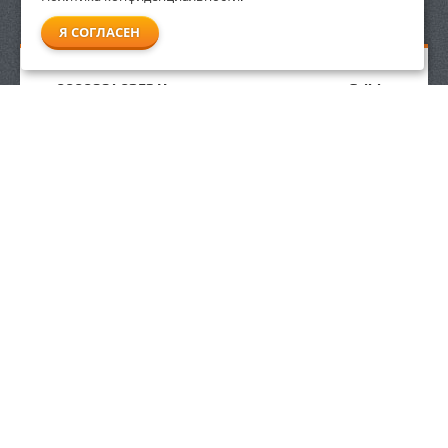
СМОТРЕТЬ ВСЕ
Я СОГЛАСЕН
00008840253 Наушники с защитой глаз Stihl с
пластиковым щитком
5 390
р.