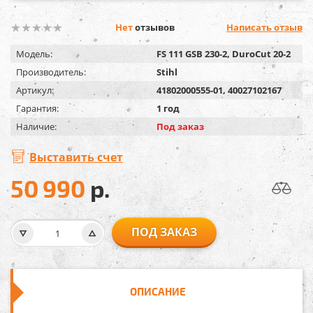
Нет
отзывов
Написать отзыв
Модель:
FS 111 GSB 230-2, DuroCut 20-2
Производитель:
Stihl
Артикул:
41802000555-01, 40027102167
Гарантия:
1 год
Наличие:
Под заказ
Выставить счет
50 990
р.
ПОД ЗАКАЗ
ОПИСАНИЕ