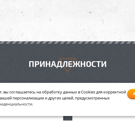
ПРИНАДЛЕЖНОСТИ
т, вы соглашаетесь на обработку данных в Cookies для корректной
 вашей персонализации и других целей, предусмотренных
Бензопила Stihl MS 201
Мотокоса Stihl FS 55
фиденциальности
.
шина 35 см