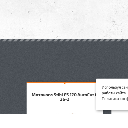
Используя сай
работы сайта,
 C-M
Мотокоса Stihl FS 120 AutoCut C
Политика кон
26-2