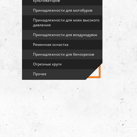
культиваторов
Принадлежности для мотобуров
Принадлежности для моек высокого
давления
Принадлежности для воздуходувок
Ременная оснастка
Принадлежности для бензорезов
Отрезные круги
Прочее