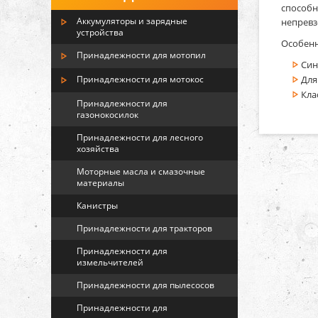
способн
Аккумуляторы и зарядные
непревз
устройства
Особенн
Принадлежности для мотопил
Син
Принадлежности для мотокос
Для
Кла
Принадлежности для
газонокосилок
Принадлежности для лесного
хозяйства
Моторные масла и смазочные
материалы
Канистры
Принадлежности для тракторов
Принадлежности для
измельчителей
Принадлежности для пылесосов
Принадлежности для