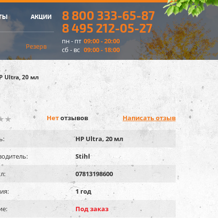
8 800 333-65-87
ТЫ
АКЦИИ
8 495 212-05-27
пн - пт
09:00 - 20:00
Резерв
сб - вс
09:00 - 18:00
P Ultra, 20 мл
Нет
отзывов
Написать отзыв
ь:
HP Ultra, 20 мл
одитель:
Stihl
л:
07813198600
ия:
1 год
ие:
Под заказ