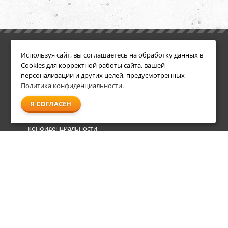
ИНФОРМАЦИЯ
ДОПОЛНИТЕЛЬНО
Используя сайт, вы соглашаетесь на обработку данных в
Условия возврата
Акции
Cookies для корректной работы сайта, вашей
О компании
персонализации и других целей, предусмотренных
Доставка
Политика конфиденциальности
.
Оплата
Я СОГЛАСЕН
Гарантия и сервис
Политика
конфиденциальности
Пользовательское
соглашение
info@shl-shop.ru
8 495 212-05-27
8 800 333-65-87
пн - пт
09:00 - 20:00