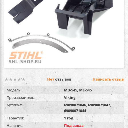
Нет
отзывов
Написать отзыв
Модель:
MB-545, ME-545
Производитель:
Viking
Артикул:
69090071046, 69090071047,
69090071044
Гарантия:
1 год
Наличие:
Под заказ