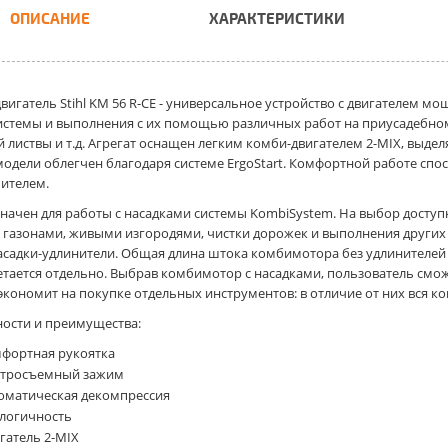
ОПИСАНИЕ
ХАРАКТЕРИСТИКИ
игатель Stihl KM 56 R-CE
- универсальное устройство с двигателем мощ
стемы и выполнения с их помощью различных работ на приусадебном 
 листвы и т.д. Агрегат оснащен легким комби-двигателем 2-MIX, выд
модели облегчен благодаря системе ErgoStart. Комфортной работе спо
ителем.
начен для работы с насадками системы KombiSystem. На выбор доступ
а газонами, живыми изгородями, чистки дорожек и выполнения других
асадки-удлинители. Общая длина штока комбимотора без удлинителей 
тается отдельно. Выбрав комбимотор с насадками, пользователь смож
сэкономит на покупке отдельных инструментов: в отличие от них вся к
ости и преимущества:
фортная рукоятка
тросъемный зажим
оматическая декомпрессия
логичность
гатель 2-MIX