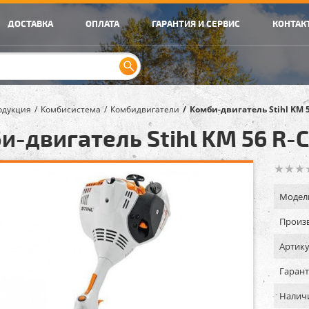
ДОСТАВКА
ОПЛАТА
ГАРАНТИЯ И СЕРВИС
КОНТАК
одукция
Комбисистема
Комбидвигатели
Комби-двигатель Stihl KM 5
и-двигатель Stihl KM 56 R-
Модел
Произв
Артику
Гарант
Налич