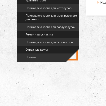
культиваторов
Над
Принадлежности для мотобуров
Принадлежности для моек высокого
давления
Принадлежности для воздуходувок
Ременная оснастка
Принадлежности для бензорезов
Отрезные круги
Прочее