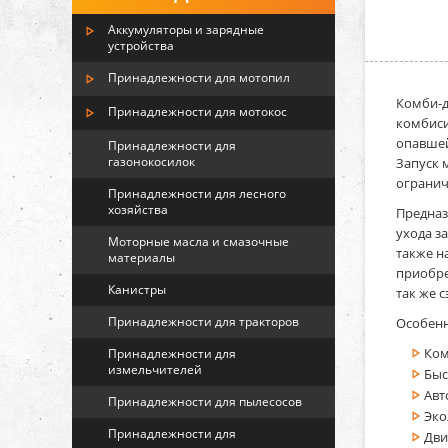
Аккумуляторы и зарядные
устройства
Принадлежности для мотопил
Комби-дв
Принадлежности для мотокос
комбиси
опавшей
Принадлежности для
газонокосилок
Запуск 
огранич
Принадлежности для лесного
хозяйства
Предназ
ухода з
Моторные масла и смазочные
также н
материалы
приобре
Канистры
так же 
Принадлежности для тракторов
Особенн
Ком
Принадлежности для
измельчителей
Быс
Авт
Принадлежности для пылесосов
Эко
Принадлежности для
Дви