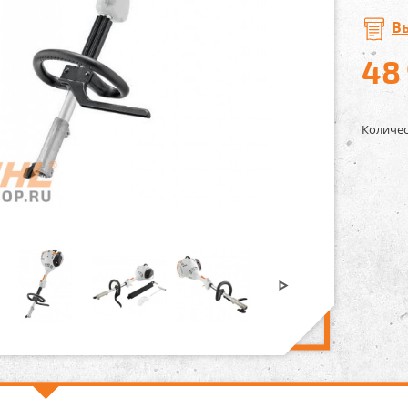
В
48
Количес