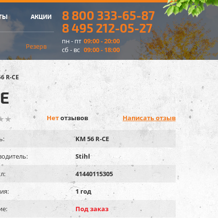
8 800 333-65-87
ТЫ
АКЦИИ
8 495 212-05-27
пн - пт
09:00 - 20:00
Резерв
сб - вс
09:00 - 18:00
6 R-CE
CE
Нет
отзывов
Написать отзыв
ь:
KM 56 R-CE
одитель:
Stihl
л:
41440115305
ия:
1 год
ие:
Под заказ