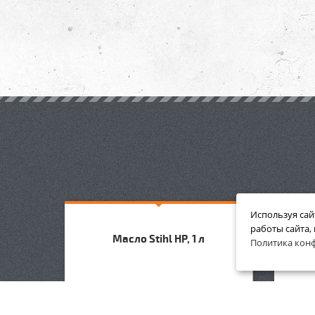
Используя сай
работы сайта,
Возду
BF-KM
Масло Stihl HP, 1 л
Политика кон