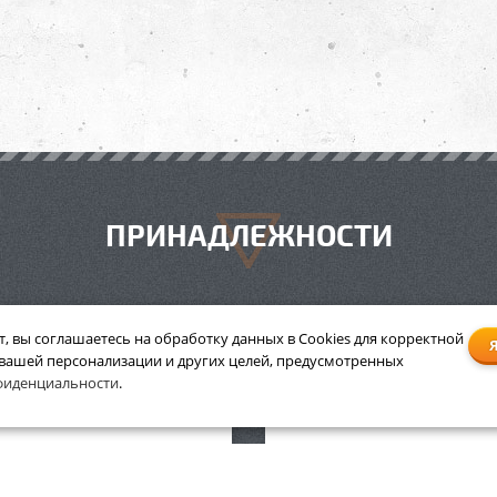
ПРИНАДЛЕЖНОСТИ
т, вы соглашаетесь на обработку данных в Cookies для корректной
 вашей персонализации и других целей, предусмотренных
ходувное устройство Stihl
Высоторез Stihl HТ-
фиденциальности
.
BG-KM