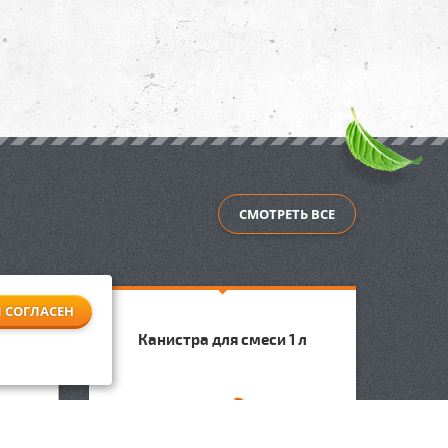
СМОТРЕТЬ ВСЕ
Я СОГЛАСЕН
KM
Канистра для смеси 1 л
Коса