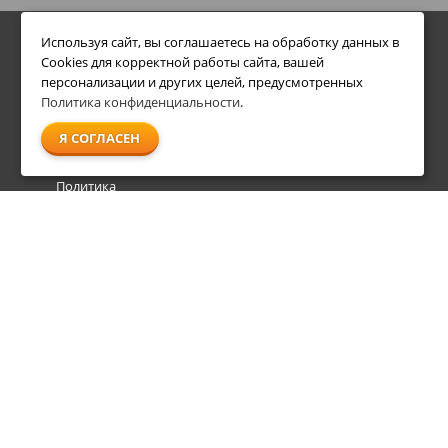
ИНФОРМАЦИЯ
Используя сайт, вы соглашаетесь на обработку данных в
ДОПОЛНИТЕЛЬНО
Cookies для корректной работы сайта, вашей
Условия возврата
Акции
персонализации и других целей, предусмотренных
О компании
Политика конфиденциальности
.
Доставка
Я СОГЛАСЕН
Оплата
Гарантия и сервис
Политика
конфиденциальности
Пользовательское
соглашение
info@shl-shop.ru
8 495 212-05-27
8 800 333-65-87
пн - пт
09:00 - 20:00
сб - вс
09:00 - 18:00