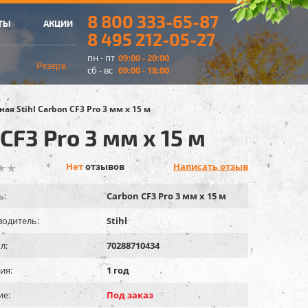
8 800 333-65-87
ТЫ
АКЦИИ
8 495 212-05-27
пн - пт
09:00 - 20:00
Резерв
сб - вс
09:00 - 18:00
я Stihl Carbon CF3 Pro 3 мм х 15 м
CF3 Pro 3 мм х 15 м
Нет
отзывов
Написать отзыв
ь:
Carbon CF3 Pro 3 мм х 15 м
одитель:
Stihl
л:
70288710434
ия:
1 год
ие:
Под заказ