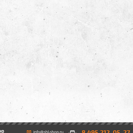
8 495 212-05-27
НО
info@shl-shop.ru