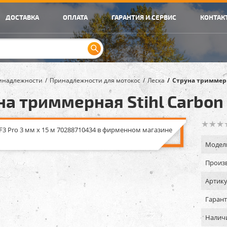
ДОСТАВКА
ОПЛАТА
ГАРАНТИЯ И СЕРВИС
КОНТАК
инадлежности
Принадлежности для мотокос
Леска
Cтруна триммерна
а триммерная Stihl Carbon 
Модел
Произв
Артику
Гарант
Налич