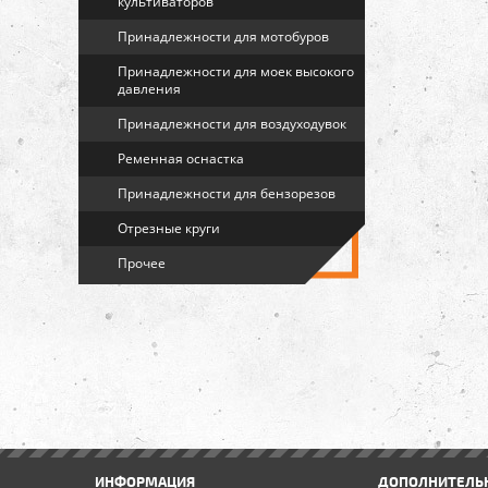
культиваторов
Принадлежности для мотобуров
Принадлежности для моек высокого
давления
Принадлежности для воздуходувок
Ременная оснастка
Принадлежности для бензорезов
Отрезные круги
Прочее
ИНФОРМАЦИЯ
ДОПОЛНИТЕЛЬ