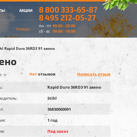
8 800 333-65-87
ТЫ
АКЦИИ
8 495 212-05-27
пн - пт
09:00 - 20:00
Резерв
сб - вс
09:00 - 18:00
ihl Rapid Duro 36RD3 91 звено
вено
Нет
отзывов
Написать отзыв
ь:
Rapid Duro 36RD3 91 звено
одитель:
Stihl
л:
36830060091
ия:
1 год
ие:
Под заказ