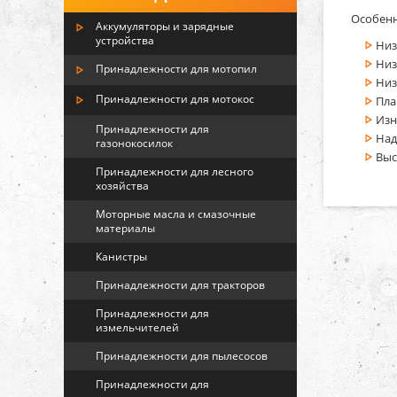
Особенн
Аккумуляторы и зарядные
устройства
Низ
Низ
Принадлежности для мотопил
Низ
Принадлежности для мотокос
Пла
Изн
Принадлежности для
Над
газонокосилок
Выс
Принадлежности для лесного
хозяйства
Моторные масла и смазочные
материалы
Канистры
Принадлежности для тракторов
Принадлежности для
измельчителей
Принадлежности для пылесосов
Принадлежности для