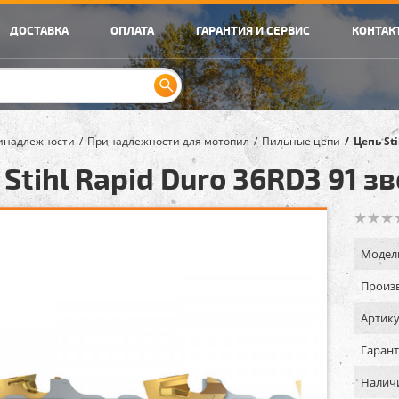
ДОСТАВКА
ОПЛАТА
ГАРАНТИЯ И СЕРВИС
КОНТАК
инадлежности
Принадлежности для мотопил
Пильные цепи
Цепь St
Stihl Rapid Duro 36RD3 91 з
Модел
Произв
Артику
Гарант
Налич