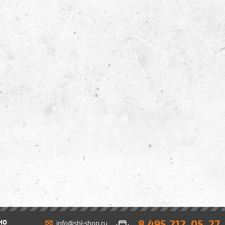
8 495 212-05-27
НО
info@shl-shop.ru