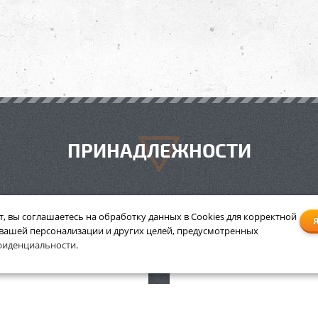
ПРИНАДЛЕЖНОСТИ
т, вы соглашаетесь на обработку данных в Cookies для корректной
 вашей персонализации и других целей, предусмотренных
абор Stihl Care & Clean
Набор Stihl Care & Cle
фиденциальности
.