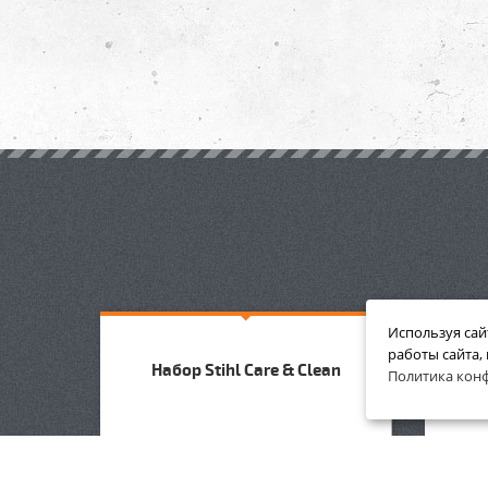
Используя сай
работы сайта,
Набор Stihl Care & Clean
Н
Политика кон