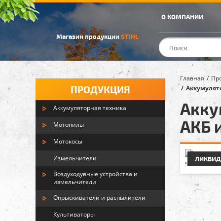
О КОМПАНИИ
Магазин продукции
STIHL
Главная
Пр
ПРОДУКЦИЯ
Аккумулято
Акку
Аккумуляторная техника
АКБ 
Мотопилы
Мотокосы
Измельчители
УЦЕНКА
ЛИКВИД
Воздуходувные устройства и
измельчители
Опрыскиватели и распылители
Культиваторы