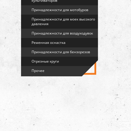
культиваторов
Принадлежности для мотобуров
Принадлежности для моек высокого
давления
Принадлежности для воздуходувок
Ременная оснастка
Принадлежности для бензорезов
Отрезные круги
Прочее