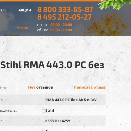
8 800 333-65-87
ТЫ
АКЦИИ
8 495 212-05-27
пн - пт
09:00 - 20:00
Резерв
сб - вс
09:00 - 18:00
tihl RMA 443.0 РC без
Нет
отзывов
Написать отзыв
ь:
RMA 443.0 РC без АКБ и З/У
одитель:
Stihl
л:
63380111425У