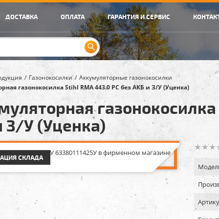
ДОСТАВКА
ОПЛАТА
ГАРАНТИЯ И СЕРВИС
КОНТАК
одукция
Газонокосилки
Аккумуляторные газонокосилки
рная газонокосилка Stihl RMA 443.0 РC без АКБ и З/У (Уценка)
муляторная газонокосилка S
и З/У (Уценка)
АЦИЯ СКЛАДА
Модел
Произв
Артику