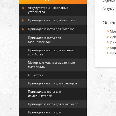
изделия
Аккумуляторы и зарядные
Аккумул
устройства
Принадлежности для мотопил
Особ
Принадлежности для мотокос
Мон
2 а
Принадлежности для
газонокосилок
Инн
Кор
Принадлежности для лесного
Нож
хозяйства
Моторные масла и смазочные
материалы
Канистры
Принадлежности для тракторов
Принадлежности для
измельчителей
Принадлежности для пылесосов
Принадлежности для