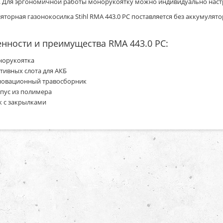
. Для эргономичной работы монорукоятку можно индивидуально наст
яторная газонокосилка Stihl RМА 443.0 РC поставляется без аккумулято
енности и преимущества RMA
443.0 PC
:
орукоятка
ктивных слота для АКБ
овационный травосборник
пус из полимера
 с закрылками